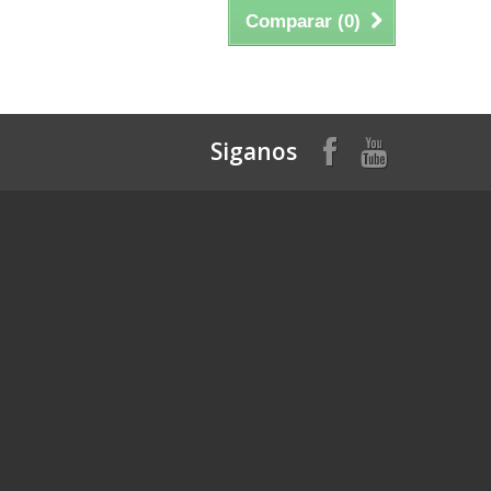
Comparar (
0
)
Siganos