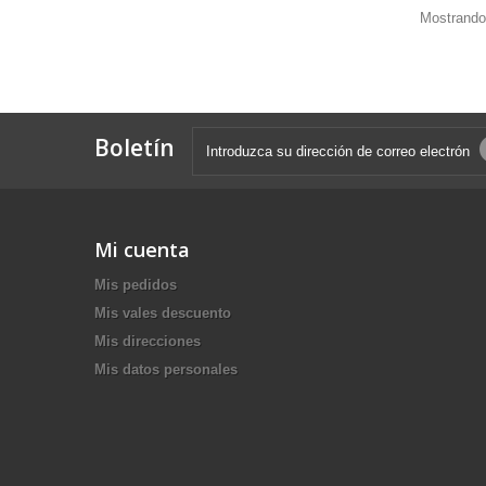
Mostrando 
Boletín
Mi cuenta
Mis pedidos
Mis vales descuento
Mis direcciones
Mis datos personales