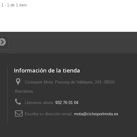
1 - 1 de 1 item
Información de la tienda
Ciclosport Mota, Passeig de Valldaura, 243, 08016
Barcelona
Llámanos ahora:
932 76 01 04
Escriba su dirección email:
mota@ciclosportmota.es