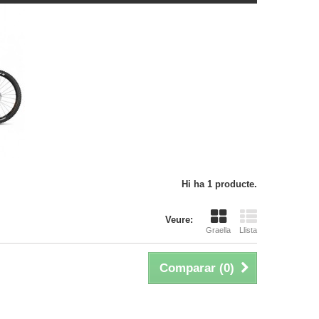
Hi ha 1 producte.
Veure:
Graella
Llista
Comparar (
0
)