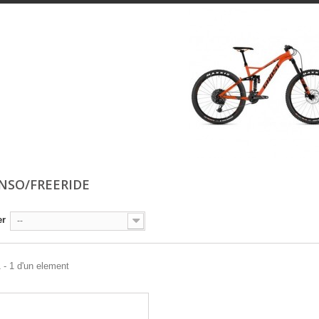
NSO/FREERIDE
er
--
 - 1 d'un element