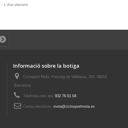
 - 1 d'un element
Informació sobre la botiga
Ciclosport Mota, Passeig de Valldaura, 243, 08016
Barcelona
Telefoneu-nos ara:
932 76 01 04
Correu electrònic:
mota@ciclosportmota.es