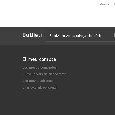
Mostrant 1
Butlletí
El meu compte
Les meves comandes
El meus vals de descompte
Les meves adreces
La meva inf. personal